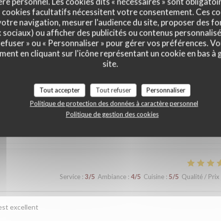
e personnel. Les cookies dits « nécessaires » sont obligatoir
 cookies facultatifs nécessitent votre consentement. Ces co
otre navigation, mesurer l'audience du site, proposer des fon
x sociaux) ou afficher des publicités ou contenus personnalisé
 refuser » ou « Personnaliser » pour gérer vos préférences. V
ment en cliquant sur l'icône représentant un cookie en bas à
site.
vis de nos clients
Tout accepter
Tout refuser
Personnaliser
Politique de protection des données à caractère personnel
Politique de gestion des cookies
Service
:
5
/5
Ambiance
:
5
/5
Cuisine
:
5
/5
Qualité / Prix
Service
:
3
/5
Ambiance
:
4
/5
Cuisine
:
5
/5
Qualité / Prix
est excellent