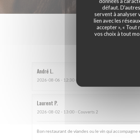
données à caractèr
défaut. D'autres
servent à analyser v
lien avec les réseau
accepter », « Tout
vos choix à tout mo
Les a
André
L
2026-08-06
- 12:30 - Couverts 3
Laurent
P
2026-08-02
- 13:00 - Couverts 2
Bon restaurant de viandes ou le vin qui accompagne 