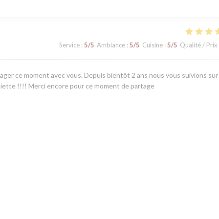
Service
:
5
/5
Ambiance
:
5
/5
Cuisine
:
5
/5
Qualité / Prix
ager ce moment avec vous. Depuis bientôt 2 ans nous vous suivions sur
ssiette !!!! Merci encore pour ce moment de partage
Service
:
2
/5
Ambiance
:
5
/5
Cuisine
:
5
/5
Qualité / Prix
alheureusement il y a eu plusieurs lacunes au niveau du service. Nous so
vé la personne qui nous a servie. Merci pour votre accueil.