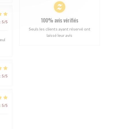
100% avis vérifiés
:
5
/5
Seuls les clients ayant réservé ont
laissé leur avis
seul
:
5
/5
:
5
/5