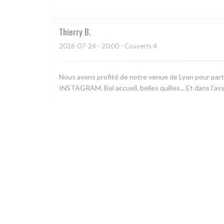
Thierry
B
2026-07-24
- 20:00 - Couverts 4
Nous avons profité de notre venue de Lyon pour part
INSTAGRAM. Bel accueil, belles quilles... Et dans l'a
Marianne
T
2026-07-26
- 12:30 - Couverts 5
Le repas était excellent et le cadre est agréable. M
arrivés avec du retard, c'est peut être cela qui a éner