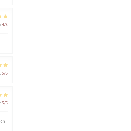
:
4
/5
:
5
/5
:
5
/5
 on