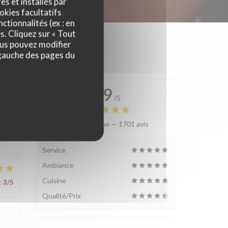
es et installés par
okies facultatifs
ctionnalités (ex : en
s. Cliquez sur « Tout
ous pouvez modifier
 gauche des pages du
4.9
/5
Note moyenne —
1701 avis
:
4
/5
Service
Ambiance
Cuisine
:
3
/5
Qualité/Prix