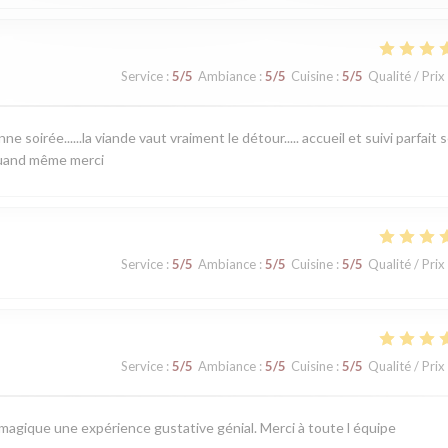
Service
:
5
/5
Ambiance
:
5
/5
Cuisine
:
5
/5
Qualité / Prix
 soirée......la viande vaut vraiment le détour..... accueil et suivi parfait 
 quand même merci
Service
:
5
/5
Ambiance
:
5
/5
Cuisine
:
5
/5
Qualité / Prix
Service
:
5
/5
Ambiance
:
5
/5
Cuisine
:
5
/5
Qualité / Prix
 magique une expérience gustative génial. Merci à toute l équipe