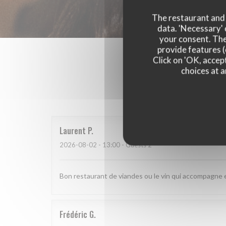
The restaurant and i
data. 'Necessary' 
your consent. The
provide features (
Click on 'OK, accept
choices at a
Our 
Laurent
P
2026-08-02
- 13:00 - Guests 2
Bon restaurant de viandes ou le vin qui accompagne 
Frédéric
G