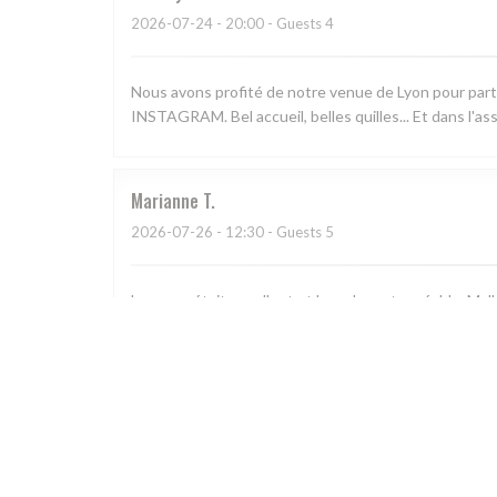
2026-07-24
- 20:00 - Guests 4
Nous avons profité de notre venue de Lyon pour part
INSTAGRAM. Bel accueil, belles quilles... Et dans l'a
Marianne
T
2026-07-26
- 12:30 - Guests 5
Le repas était excellent et le cadre est agréable. M
arrivés avec du retard, c'est peut être cela qui a éner
David
P
2026-07-25
- 19:30 - Guests 2