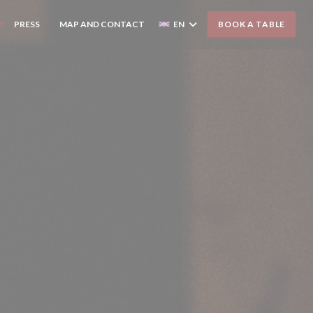
S
PRESS
MAP AND CONTACT
EN
BOOK A TABLE
((OPENS IN A NEW WINDOW))