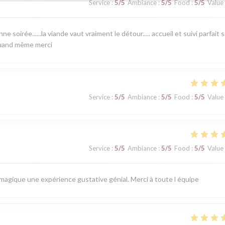
Service
:
5
/5
Ambiance
:
5
/5
Food
:
5
/5
Value
 soirée......la viande vaut vraiment le détour..... accueil et suivi parfait 
 quand même merci
Service
:
5
/5
Ambiance
:
5
/5
Food
:
5
/5
Value
Service
:
5
/5
Ambiance
:
5
/5
Food
:
5
/5
Value
 magique une expérience gustative génial. Merci à toute l équipe