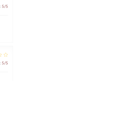
:
5
/5
:
5
/5
mmes
:
4
/5