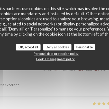
ts partners use cookies on this site, which may involve the c
cookies are mandatory and installed by default. Other optio
se optional cookies are used to analyze your browsing, meas
e.g., related to social networks) or display personalized adve
 all', 'Deny all' or 'Personalize' to manage your preferences
ny time by clicking on the cookie icon at the bottom left of th
customer ratings
OK, accept all
Deny all cookies
Personalize
Personal data protection policy
Cookie management policy
Service
:
3
/5
Ambiance
:
4
/5
Food
:
5
/5
Value
est excellent