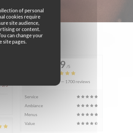
ollection of personal
nal cookies require
ure site audience,
rtising or content.
. You can change your
e site pages.
4.9
/5
Average rating —
1700 reviews
:
3
/5
Service
Ambiance
Menus
Value