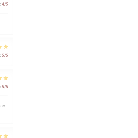
:
4
/5
:
5
/5
:
5
/5
 on