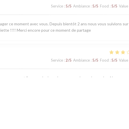
Service
:
5
/5
Ambiance
:
5
/5
Food
:
5
/5
Value
ager ce moment avec vous. Depuis bientôt 2 ans nous vous suivions sur
ssiette !!!! Merci encore pour ce moment de partage
Service
:
2
/5
Ambiance
:
5
/5
Food
:
5
/5
Value
alheureusement il y a eu plusieurs lacunes au niveau du service. Nous so
vé la personne qui nous a servie. Merci pour votre accueil.
Service
:
5
/5
Ambiance
:
5
/5
Food
:
5
/5
Value