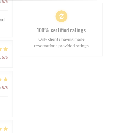
:
5
/5
seul
100% certified ratings
Only clients having made
reservations provided ratings
:
5
/5
:
5
/5