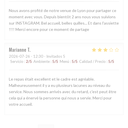
Nous avons profité de notre venue de Lyon pour partager ce
moment avec vous. Depuis bientôt 2 ans nous vous suivions
sur INSTAGRAM. Bel accueil, belles quilles... Et dans l'assiette
!!!! Merci encore pour ce moment de partage
Marianne
T
2026-07-26
- 12:30 - Invitados 5
Servicio
:
2
/5
Ambiente
:
5
/5
Menú
:
5
/5
Calidad / Precio
:
5
/5
Le repas était excellent et le cadre est agréable.
Malheureusement il y a eu plusieurs lacunes au niveau du
service. Nous sommes arrivés avec du retard, c'est peut être
cela qui a énervé la personne qui nous a servie. Merci pour
votre accueil.