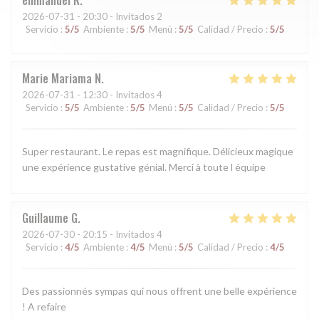
2026-07-31
- 20:30 - Invitados 2
Servicio
:
5
/5
Ambiente
:
5
/5
Menú
:
5
/5
Calidad / Precio
:
5
/5
Marie Mariama
N
2026-07-31
- 12:30 - Invitados 4
Servicio
:
5
/5
Ambiente
:
5
/5
Menú
:
5
/5
Calidad / Precio
:
5
/5
Super restaurant. Le repas est magnifique. Délicieux magique
une expérience gustative génial. Merci à toute l équipe
Guillaume
G
2026-07-30
- 20:15 - Invitados 4
Servicio
:
4
/5
Ambiente
:
4
/5
Menú
:
5
/5
Calidad / Precio
:
4
/5
Des passionnés sympas qui nous offrent une belle expérience
! A refaire