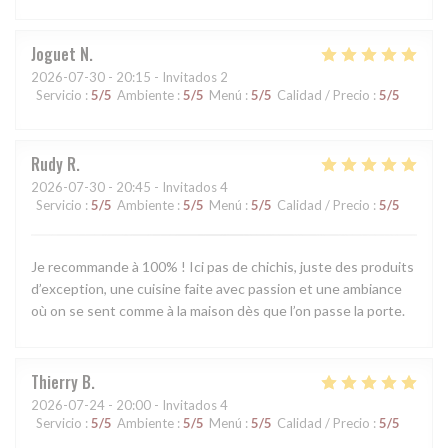
Joguet
N
2026-07-30
- 20:15 - Invitados 2
Servicio
:
5
/5
Ambiente
:
5
/5
Menú
:
5
/5
Calidad / Precio
:
5
/5
Rudy
R
2026-07-30
- 20:45 - Invitados 4
Servicio
:
5
/5
Ambiente
:
5
/5
Menú
:
5
/5
Calidad / Precio
:
5
/5
Je recommande à 100% ! Ici pas de chichis, juste des produits
d’exception, une cuisine faite avec passion et une ambiance
où on se sent comme à la maison dès que l’on passe la porte.
Thierry
B
2026-07-24
- 20:00 - Invitados 4
Servicio
:
5
/5
Ambiente
:
5
/5
Menú
:
5
/5
Calidad / Precio
:
5
/5