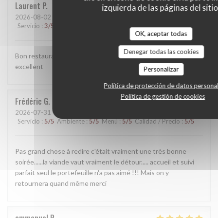
Laurent
P
izquierda de las páginas del sitio
2026-08-02
- 13:00 - Invitados 2
Servicio
:
3
/5
Ambiente
:
4
/5
Menú
:
5
/5
Calidad / Precio
:
3
/5
OK, aceptar todas
Denegar todas las cookies
Bon restaurant de viandes ou le vin qui accompagne est
excellent
Personalizar
Política de protección de datos persona
Política de gestión de cookies
Frédéric
G
2026-07-31
- 20:00 - Invitados 2
Servicio
:
5
/5
Ambiente
:
5
/5
Menú
:
5
/5
Calidad / Precio
:
5
/5
Pas grand chose à redire c'était vraiment une très bonne
soirée......la viande vaut vraiment le détour..... accueil et suivi
parfait seul le portefeuille n'a pas aimé !!! Mais on y
retournera quand même merci
emmanuel
R