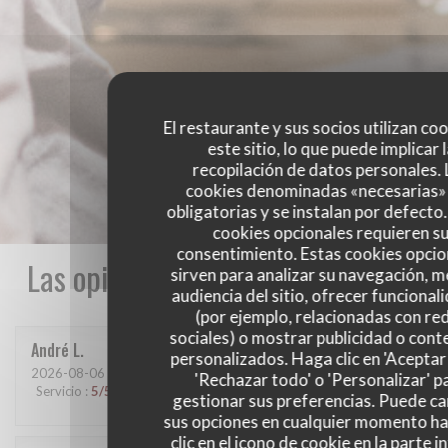
El restaurante y sus socios utilizan co
este sitio, lo que puede implicar 
recopilación de datos personales. 
cookies denominadas «necesarias»
obligatorias y se instalan por defecto
cookies opcionales requieren s
consentimiento. Estas cookies opcio
Las opiniones de nuestros clientes
sirven para analizar su navegación, me
audiencia del sitio, ofrecer funcional
(por ejemplo, relacionadas con re
sociales) o mostrar publicidad o cont
André
L
personalizados. Haga clic en 'Aceptar 
2026-08-06
- 12:30 - Invitados 3
'Rechazar todo' o 'Personalizar' p
Servicio
:
5
/5
Ambiente
:
5
/5
Menú
:
5
/5
Calidad / Precio
:
4
/5
gestionar sus preferencias. Puede c
sus opciones en cualquier momento h
clic en el icono de cookie en la parte i