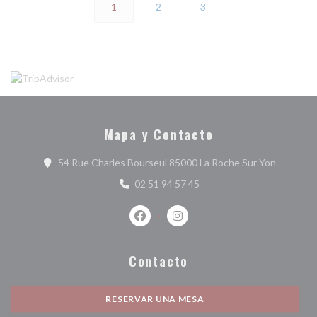
1
2
3
Mapa y Contacto
((abre en
54 Rue Charles Bourseul 85000 La Roche Sur Yon
02 51 94 57 45
Facebook ((abre en una nueva ventan
Instagram ((abre en una nuev
Contacto
RESERVAR UNA MESA