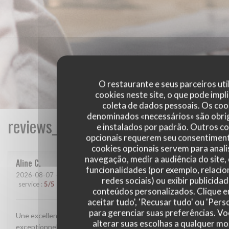
O restaurante e seus parceiros uti
cookies neste site, o que pode impli
coleta de dados pessoais. Os coo
denominados «necessários» são obri
reviews_from_our_clients_following_
e instalados por padrão. Outros c
opcionais requerem seu consentiment
cookies opcionais servem para anali
navegação, medir a audiência do site,
Aline
C
funcionalidades (por exemplo, relaci
2026-08-07
- 20:15 - guests 5
redes sociais) ou exibir publicida
service
:
5
/5
ambience
:
5
/5
menu
:
5
/5
quality_price
:
5
/5
conteúdos personalizados. Clique 
aceitar tudo', 'Recusar tudo' ou 'Pers
para gerenciar suas preferências. V
Une excellente adresse ! La viande était tout simplement
alterar suas escolhas a qualquer 
exceptionnelle, tendre et savoureuse. Nous avons passé une