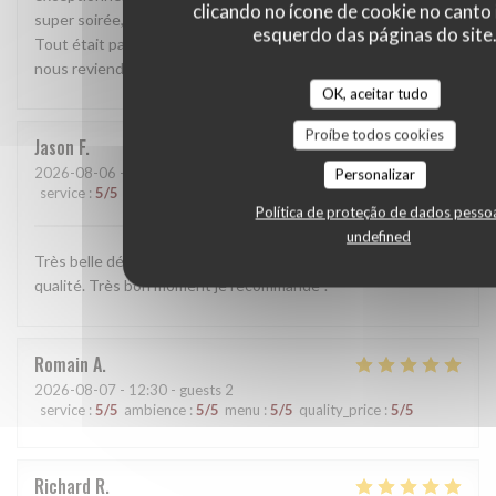
clicando no ícone de cookie no canto 
super soirée, avec un très bon accueil et une belle ambiance.
esquerdo das páginas do site
Tout était parfait ! Je recommande vivement ce restaurant,
nous reviendrons avec grand plaisir ! 🥩❤️
OK, aceitar tudo
Proíbe todos cookies
Jason
F
2026-08-06
- 12:30 - guests 2
Personalizar
service
:
5
/5
ambience
:
5
/5
menu
:
5
/5
quality_price
:
5
/5
Política de proteção de dados pesso
undefined
Très belle découverte , viande d'exception et service de
qualité. Très bon moment je recommande !
Romain
A
2026-08-07
- 12:30 - guests 2
service
:
5
/5
ambience
:
5
/5
menu
:
5
/5
quality_price
:
5
/5
Richard
R