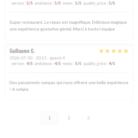
service
:
5
/5
ambience
:
5
/5
menu
:
5
/5
quality_price
:
5
/5
Super restaurant. Le repas est magnifique. Délicieux magique
une expérience gustative génial. Merci à toute l équipe
Guillaume
G
2026-07-30
- 20:15 - guests 4
service
:
4
/5
ambience
:
4
/5
menu
:
5
/5
quality_price
:
4
/5
Des passionnés sympas qui nous offrent une belle expérience
! A refaire
1
2
3