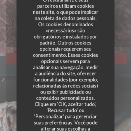
parceiros utilizam cookies
neste site, o que pode implicar
na coleta de dados pessoais.
FOTOS
Os cookies denominados
«necessários» são
obrigatórios e instalados por
padrão. Outros cookies
opcionais requerem seu
consentimento. Esses cookies
RESERVAR UMA MESA
opcionais servem para
analisar sua navegação, medir
a audiência do site, oferecer
funcionalidades (por exemplo,
relacionadas às redes sociais)
ou exibir publicidade ou
conteúdos personalizados.
Clique em 'OK, aceitar tudo',
'Recusar tudo' ou
'Personalizar' para gerenciar
suas preferências. Você pode
alterar suas escolhas a