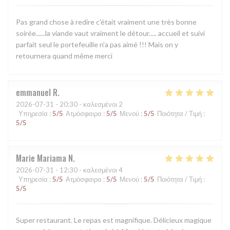
Pas grand chose à redire c'était vraiment une très bonne
soirée......la viande vaut vraiment le détour..... accueil et suivi
parfait seul le portefeuille n'a pas aimé !!! Mais on y
retournera quand même merci
emmanuel
R
2026-07-31
- 20:30 - καλεσμένοι 2
Υπηρεσία
:
5
/5
Ατμόσφαιρα
:
5
/5
Μενού
:
5
/5
Ποιότητα / Τιμή
:
5
/5
Marie Mariama
N
2026-07-31
- 12:30 - καλεσμένοι 4
Υπηρεσία
:
5
/5
Ατμόσφαιρα
:
5
/5
Μενού
:
5
/5
Ποιότητα / Τιμή
:
5
/5
Super restaurant. Le repas est magnifique. Délicieux magique