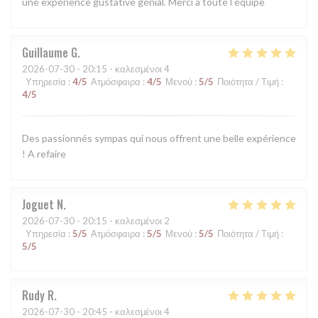
une expérience gustative génial. Merci à toute l équipe
Guillaume
G
2026-07-30
- 20:15 - καλεσμένοι 4
Υπηρεσία
:
4
/5
Ατμόσφαιρα
:
4
/5
Μενού
:
5
/5
Ποιότητα / Τιμή
:
4
/5
Des passionnés sympas qui nous offrent une belle expérience
! A refaire
Joguet
N
2026-07-30
- 20:15 - καλεσμένοι 2
Υπηρεσία
:
5
/5
Ατμόσφαιρα
:
5
/5
Μενού
:
5
/5
Ποιότητα / Τιμή
:
5
/5
Rudy
R
2026-07-30
- 20:45 - καλεσμένοι 4