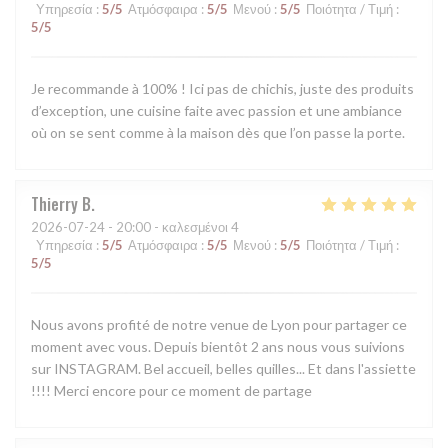
Υπηρεσία
:
5
/5
Ατμόσφαιρα
:
5
/5
Μενού
:
5
/5
Ποιότητα / Τιμή
:
5
/5
Je recommande à 100% ! Ici pas de chichis, juste des produits
d’exception, une cuisine faite avec passion et une ambiance
où on se sent comme à la maison dès que l’on passe la porte.
Thierry
B
2026-07-24
- 20:00 - καλεσμένοι 4
Υπηρεσία
:
5
/5
Ατμόσφαιρα
:
5
/5
Μενού
:
5
/5
Ποιότητα / Τιμή
:
5
/5
Nous avons profité de notre venue de Lyon pour partager ce
moment avec vous. Depuis bientôt 2 ans nous vous suivions
sur INSTAGRAM. Bel accueil, belles quilles... Et dans l'assiette
!!!! Merci encore pour ce moment de partage