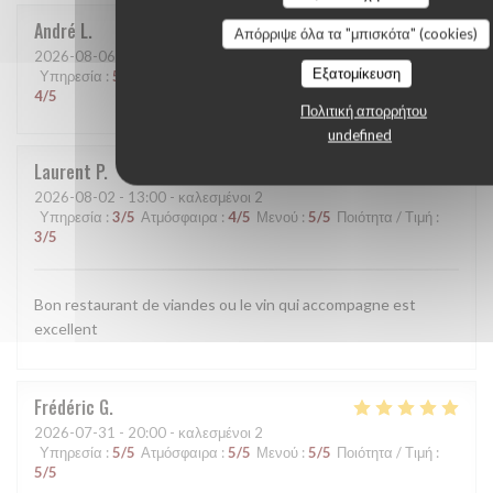
André
L
Απόρριψε όλα τα "μπισκότα" (cookies)
2026-08-06
- 12:30 - καλεσμένοι 3
Εξατομίκευση
Υπηρεσία
:
5
/5
Ατμόσφαιρα
:
5
/5
Μενού
:
5
/5
Ποιότητα / Τιμή
:
4
/5
Πολιτική απορρήτου
undefined
Laurent
P
2026-08-02
- 13:00 - καλεσμένοι 2
Υπηρεσία
:
3
/5
Ατμόσφαιρα
:
4
/5
Μενού
:
5
/5
Ποιότητα / Τιμή
:
3
/5
Bon restaurant de viandes ou le vin qui accompagne est
excellent
Frédéric
G
2026-07-31
- 20:00 - καλεσμένοι 2
Υπηρεσία
:
5
/5
Ατμόσφαιρα
:
5
/5
Μενού
:
5
/5
Ποιότητα / Τιμή
:
5
/5