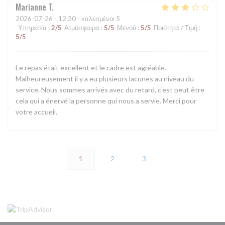
Marianne
T
2026-07-26
- 12:30 - καλεσμένοι 5
Υπηρεσία
:
2
/5
Ατμόσφαιρα
:
5
/5
Μενού
:
5
/5
Ποιότητα / Τιμή
:
5
/5
Le repas était excellent et le cadre est agréable.
Malheureusement il y a eu plusieurs lacunes au niveau du
service. Nous sommes arrivés avec du retard, c'est peut être
cela qui a énervé la personne qui nous a servie. Merci pour
votre accueil.
1
2
3