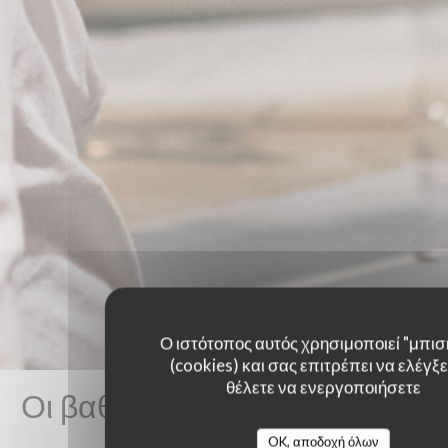
Ο ιστότοπος αυτός χρησιμοποιεί "μπισ
(cookies) και σας επιτρέπει να ελέγξετ
θέλετε να ενεργοποιήσετε
Οι βαθμολογίες πελατών μας
OK, αποδοχή όλων