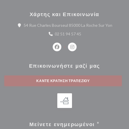
Χάρτης και Επικοινωνία
((ανοίγει
54 Rue Charles Bourseul 85000 La Roche Sur Yon
02 51 94 57 45
Facebook ((ανοίγει σε νέο παράθυρο
Instagram ((ανοίγει σε νέο 
Επικοινωνήστε μαζί μας
ΚΆΝΤΕ ΚΡΆΤΗΣΗ ΤΡΑΠΕΖΙΟΎ
Μείνετε ενημερωμένοι
*