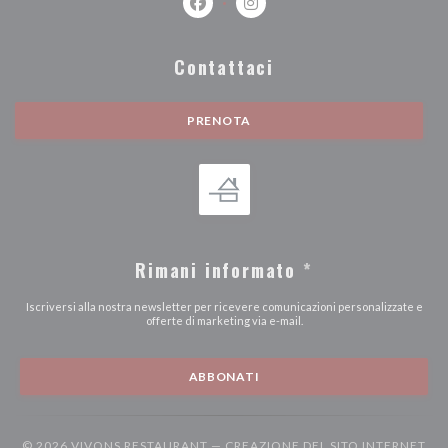
Facebook ((apre una nuova finestra))
Instagram ((apre una nuova fi
Contattaci
PRENOTA
Rimani informato
*
Iscriversi alla nostra newsletter per ricevere comunicazioni personalizzate e
offerte di marketing via e-mail.
ABBONATI
© 2026 VIVONS RESTAURANT — CREAZIONE DEL SITO INTERNET