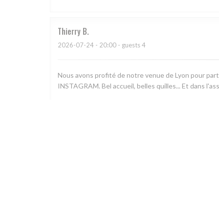
Thierry
B
2026-07-24
- 20:00 - guests 4
Nous avons profité de notre venue de Lyon pour part
INSTAGRAM. Bel accueil, belles quilles... Et dans l'a
Marianne
T
2026-07-26
- 12:30 - guests 5
Le repas était excellent et le cadre est agréable. M
arrivés avec du retard, c'est peut être cela qui a éner