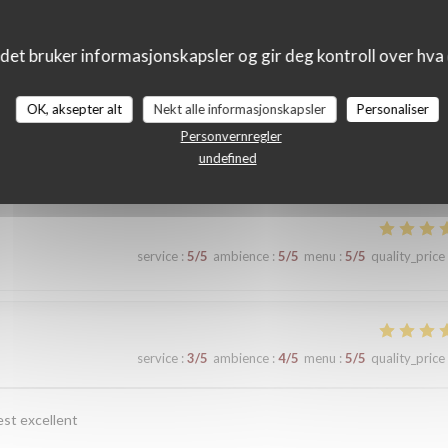
det bruker informasjonskapsler og gir deg kontroll over hva d
OK, aksepter alt
Nekt alle informasjonskapsler
Personaliser
r_clients_following_booking
Personvernregler
undefined
service
:
5
/5
ambience
:
5
/5
menu
:
5
/5
quality_price
service
:
3
/5
ambience
:
4
/5
menu
:
5
/5
quality_price
est excellent