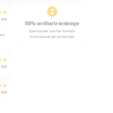
:
5
/5
100% sertifiserte vurderinger
Bare kunder som har foretatt
seul
reservasjoner ga vurderinger
:
5
/5
:
5
/5