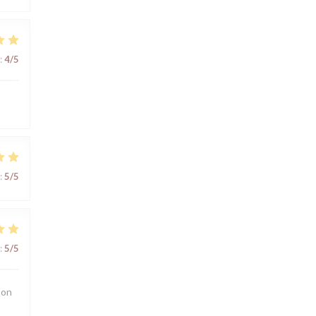
:
4
/5
:
5
/5
:
5
/5
 on