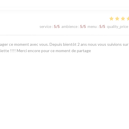
service
:
5
/5
ambience
:
5
/5
menu
:
5
/5
quality_price
ager ce moment avec vous. Depuis bientôt 2 ans nous vous suivions sur
ssiette !!!! Merci encore pour ce moment de partage
service
:
2
/5
ambience
:
5
/5
menu
:
5
/5
quality_price
alheureusement il y a eu plusieurs lacunes au niveau du service. Nous so
vé la personne qui nous a servie. Merci pour votre accueil.