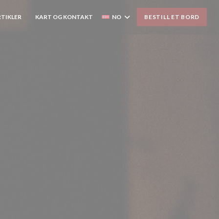
RTIKLER
KART OG KONTAKT
NO
BESTILL ET BORD
((ÅPNER I ET NYTT VINDU))