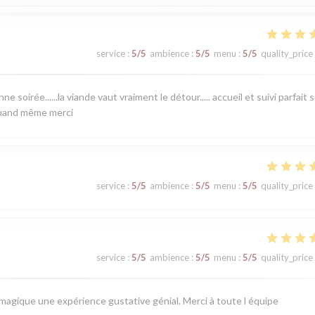
service
:
5
/5
ambience
:
5
/5
menu
:
5
/5
quality_price
 soirée......la viande vaut vraiment le détour..... accueil et suivi parfait 
 quand même merci
service
:
5
/5
ambience
:
5
/5
menu
:
5
/5
quality_price
service
:
5
/5
ambience
:
5
/5
menu
:
5
/5
quality_price
 magique une expérience gustative génial. Merci à toute l équipe