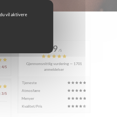
u vil aktivere
4.9
/5
Gjennomsnittlig vurdering —
1701
:
4
/5
anmeldelser
Tjeneste
Atmosfære
:
3
/5
Menyer
Kvalitet/Pris