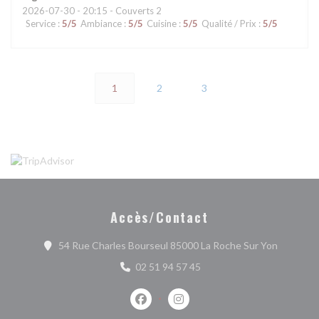
2026-07-30
- 20:15 - Couverts 2
Service
:
5
/5
Ambiance
:
5
/5
Cuisine
:
5
/5
Qualité / Prix
:
5
/5
1
2
3
Accès/Contact
((ouvre u
54 Rue Charles Bourseul 85000 La Roche Sur Yon
02 51 94 57 45
Facebook ((ouvre une nouvelle fenêtr
Instagram ((ouvre une nouvell