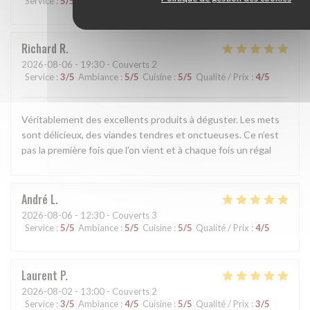
Service
:
5
/5
Ambiance
:
5
/5
Cuisine
:
5
/5
Qualité / Prix
:
5
/5
Richard
R
2026-08-06
- 19:30 - Couverts 2
Service
:
3
/5
Ambiance
:
5
/5
Cuisine
:
5
/5
Qualité / Prix
:
4
/5
Véritablement des excellents produits à déguster. Les mets
sont délicieux, des viandes tendres et onctueuses. Ce n’est
pas la première fois que l’on vient et à chaque fois un régal
André
L
2026-08-06
- 12:30 - Couverts 3
Service
:
5
/5
Ambiance
:
5
/5
Cuisine
:
5
/5
Qualité / Prix
:
4
/5
Laurent
P
2026-08-02
- 13:00 - Couverts 2
Service
:
3
/5
Ambiance
:
4
/5
Cuisine
:
5
/5
Qualité / Prix
:
3
/5