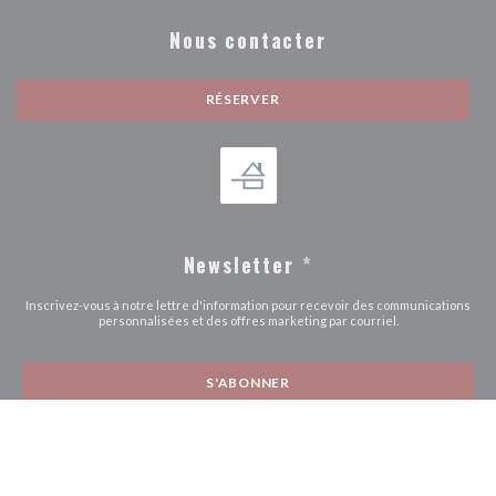
Nous contacter
RÉSERVER
Newsletter
*
Inscrivez-vous à notre lettre d'information pour recevoir des communications
personnalisées et des offres marketing par courriel.
S'ABONNER
© 2026 VIVONS RESTAURANT — CRÉATION DE SITE INTERNET
((OUVRE UNE NOUVE
RESTAURANT AVEC
ZENCHEF