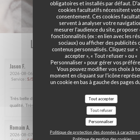
obligatoires et installés par défaut. D'
cookies facultatifs nécessitent vot
consentement. Ces cookies facultat
servent à analyser votre navigatio
mesurer l'audience du site, proposer
fonctionnalités (ex : en lien avec les r
Les avis de nos clients
sociaux) ou afficher des publicités 
contenus personnalisés. Cliquez sur «
accepter », « Tout refuser » ou «
Personnaliser » pour gérer vos préfér
Jason
F
Vous pouvez modifier vos choix à t
2026-08-06
- 12:30 - Couverts 2
moment en cliquant sur l'icône représ
Service
:
5
/5
Ambiance
:
5
/5
Cuisine
:
5
/5
Qualité / Prix
:
5
/5
un cookie en bas à gauche des pages du
Très belle découverte , viande d'exception et service de
Tout accepter
qualité. Très bon moment je recommande !
Tout refuser
Personnaliser
Romain
A
Politique de protection des données à caractère 
2026-08-07
- 12:30 - Couverts 2
Politique de gestion des cookies