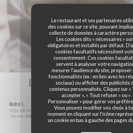
Le restaurant et ses partenaires utili
des cookies sur ce site, pouvant impliq
collecte de données à caractère perso
Les cookies dits « nécessaires » so
obligatoires et installés par défaut. D'
cookies facultatifs nécessitent vot
consentement. Ces cookies facultat
servent à analyser votre navigatio
mesurer l'audience du site, proposer
fonctionnalités (ex : en lien avec les r
Les avis de nos clients
sociaux) ou afficher des publicités 
contenus personnalisés. Cliquez sur «
accepter », « Tout refuser » ou «
Personnaliser » pour gérer vos préfér
André
L
Vous pouvez modifier vos choix à t
2026-08-06
- 12:30 - Couverts 3
moment en cliquant sur l'icône représ
Service
:
5
/5
Ambiance
:
5
/5
Cuisine
:
5
/5
Qualité / Prix
:
4
/5
un cookie en bas à gauche des pages du