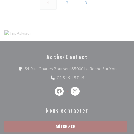
1
2
3
Accès/Contact
((ouvre u
54 Rue Charles Bourseul 85000 La Roche Sur Yon
02 51 94 57 45
Facebook ((ouvre une nouvelle fenêtr
Instagram ((ouvre une nouvell
Nous contacter
RÉSERVER