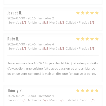
Joguet
N
2026-07-30
- 20:15 - Invitados 2
Servicio
:
5
/5
Ambiente
:
5
/5
Menú
:
5
/5
Calidad / Precio
:
5
/5
Rudy
R
2026-07-30
- 20:45 - Invitados 4
Servicio
:
5
/5
Ambiente
:
5
/5
Menú
:
5
/5
Calidad / Precio
:
5
/5
Je recommande à 100% ! Ici pas de chichis, juste des produits
d’exception, une cuisine faite avec passion et une ambiance
où on se sent comme à la maison dès que l’on passe la porte.
Thierry
B
2026-07-24
- 20:00 - Invitados 4
Servicio
:
5
/5
Ambiente
:
5
/5
Menú
:
5
/5
Calidad / Precio
:
5
/5