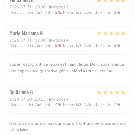
2026-07-31
- 20:30 - Invitados 2
Servicio
:
5
/5
Ambiente
:
5
/5
Menú
:
5
/5
Calidad / Precio
:
5
/5
Marie Mariama
N
2026-07-31
- 12:30 - Invitados 4
Servicio
:
5
/5
Ambiente
:
5
/5
Menú
:
5
/5
Calidad / Precio
:
5
/5
Super restaurant. Le repas est magnifique. Délicieux magique
une expérience gustative génial. Merci à toute l équipe
Guillaume
G
2026-07-30
- 20:15 - Invitados 4
Servicio
:
4
/5
Ambiente
:
4
/5
Menú
:
5
/5
Calidad / Precio
:
4
/5
Des passionnés sympas qui nous offrent une belle expérience
! A refaire