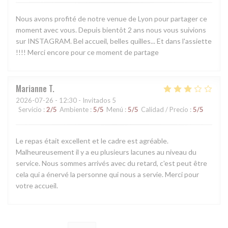
Nous avons profité de notre venue de Lyon pour partager ce
moment avec vous. Depuis bientôt 2 ans nous vous suivions
sur INSTAGRAM. Bel accueil, belles quilles... Et dans l'assiette
!!!! Merci encore pour ce moment de partage
Marianne
T
2026-07-26
- 12:30 - Invitados 5
Servicio
:
2
/5
Ambiente
:
5
/5
Menú
:
5
/5
Calidad / Precio
:
5
/5
Le repas était excellent et le cadre est agréable.
Malheureusement il y a eu plusieurs lacunes au niveau du
service. Nous sommes arrivés avec du retard, c'est peut être
cela qui a énervé la personne qui nous a servie. Merci pour
votre accueil.