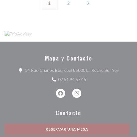
1
2
3
Mapa y Contacto
((abre en
54 Rue Charles Bourseul 85000 La Roche Sur Yon
02 51 94 57 45
Facebook ((abre en una nueva ventan
Instagram ((abre en una nuev
Contacto
RESERVAR UNA MESA