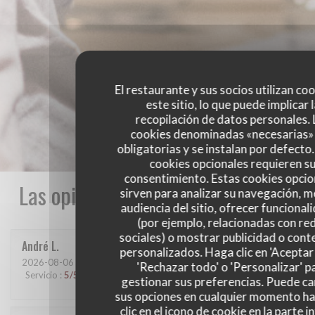
El restaurante y sus socios utilizan co
este sitio, lo que puede implicar 
recopilación de datos personales. 
cookies denominadas «necesarias»
obligatorias y se instalan por defecto
cookies opcionales requieren s
consentimiento. Estas cookies opcio
Las opiniones de nuestros clientes
sirven para analizar su navegación, me
audiencia del sitio, ofrecer funcional
(por ejemplo, relacionadas con re
sociales) o mostrar publicidad o cont
André
L
personalizados. Haga clic en 'Aceptar 
2026-08-06
- 12:30 - Invitados 3
'Rechazar todo' o 'Personalizar' p
Servicio
:
5
/5
Ambiente
:
5
/5
Menú
:
5
/5
Calidad / Precio
:
4
/5
gestionar sus preferencias. Puede c
sus opciones en cualquier momento h
clic en el icono de cookie en la parte i