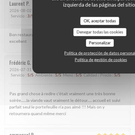
Laurent
P
izquierda de las páginas del sitio
2026-08-02
- 13:00 - Invitados 2
Servicio
:
3
/5
Ambiente
:
4
/5
Menú
:
5
/5
Calidad / Precio
:
3
/5
OK, aceptar todas
Denegar todas las cookies
Bon restaurant de viandes ou le vin qui accompagne est
excellent
Personalizar
Política de protección de datos persona
Política de gestión de cookies
Frédéric
G
2026-07-31
- 20:00 - Invitados 2
Servicio
:
5
/5
Ambiente
:
5
/5
Menú
:
5
/5
Calidad / Precio
:
5
/5
Pas grand chose à redire c'était vraiment une très bonne
soirée......la viande vaut vraiment le détour..... accueil et suivi
parfait seul le portefeuille n'a pas aimé !!! Mais on y
retournera quand même merci
emmanuel
R