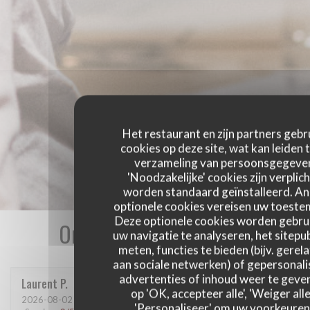
Het restaurant en zijn partners gebr
cookies op deze site, wat kan leiden 
verzameling van persoonsgegeve
'Noodzakelijke' cookies zijn verplich
worden standaard geïnstalleerd. A
optionele cookies vereisen uw toest
Deze optionele cookies worden gebru
Onze gastbeoordelingen
uw navigatie te analyseren, het sitepub
meten, functies te bieden (bijv. gerel
aan sociale netwerken) of gepersonal
advertenties of inhoud weer te geven
Laurent
P
op 'OK, accepteer alle', 'Weiger alle
2026-08-02
- 13:00 - Gasten 2
'Personaliseer' om uw voorkeuren