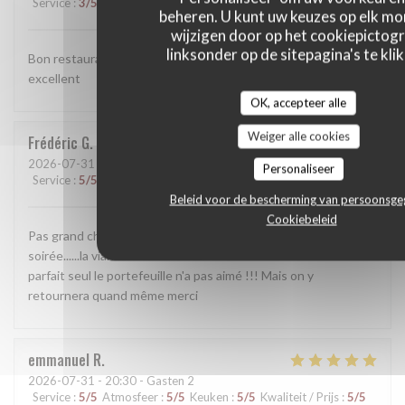
Service
:
3
/5
Atmosfeer
:
4
/5
Keuken
:
5
/5
Kwaliteit / Prijs
:
3
/5
beheren. U kunt uw keuzes op elk m
wijzigen door op het cookiepictog
linksonder op de sitepagina's te klik
Bon restaurant de viandes ou le vin qui accompagne est
excellent
OK, accepteer alle
Weiger alle cookies
Frédéric
G
2026-07-31
- 20:00 - Gasten 2
Personaliseer
Service
:
5
/5
Atmosfeer
:
5
/5
Keuken
:
5
/5
Kwaliteit / Prijs
:
5
/5
Beleid voor de bescherming van persoonsg
Cookiebeleid
Pas grand chose à redire c'était vraiment une très bonne
soirée......la viande vaut vraiment le détour..... accueil et suivi
parfait seul le portefeuille n'a pas aimé !!! Mais on y
retournera quand même merci
emmanuel
R
2026-07-31
- 20:30 - Gasten 2
Service
:
5
/5
Atmosfeer
:
5
/5
Keuken
:
5
/5
Kwaliteit / Prijs
:
5
/5