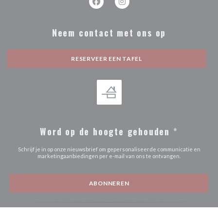
Facebook ((opent in een nieuw venste
Instagram ((opent in een nieu
Neem contact met ons op
RESERVEER EEN TAFEL
Word op de hoogte gehouden
*
Schrijf je in op onze nieuwsbrief om gepersonaliseerde communicatie en
marketingaanbiedingen per e-mail van ons te ontvangen.
ABONNEREN
© 2026 VIVONS RESTAURANT — RESTAURANT WEBSITE