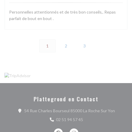
Personnelles attentionnés et de très bon conseils,. Repas
parfait de bout en bout .
1
2
3
Plattegrond en Contact
((opent i
54 Rue Charles Bourseul 85000 La Roche Sur Yon
02 51 94 57 45