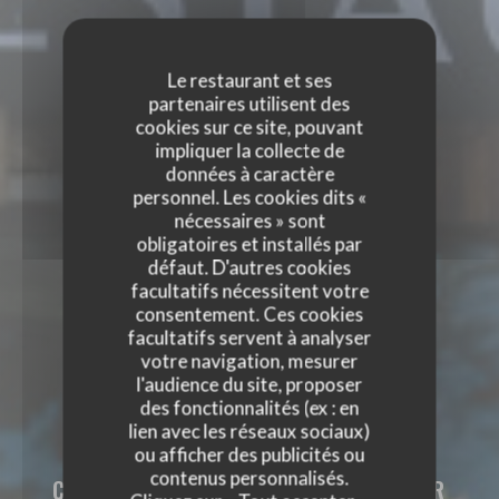
Le restaurant et ses
partenaires utilisent des
cookies sur ce site, pouvant
impliquer la collecte de
données à caractère
personnel. Les cookies dits «
nécessaires » sont
obligatoires et installés par
défaut. D'autres cookies
facultatifs nécessitent votre
consentement. Ces cookies
facultatifs servent à analyser
votre navigation, mesurer
l'audience du site, proposer
des fonctionnalités (ex : en
VIVONS RESTAURANT
lien avec les réseaux sociaux)
ou afficher des publicités ou
VIVONS RESTAURANT
contenus personnalisés.
CUISINE - VINS - VIE
|
LA ROCHE SUR