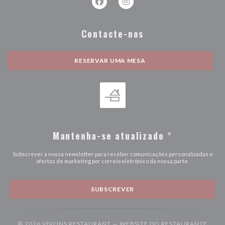
Facebook ((abre numa nova janela))
Instagram ((abre numa nova j
Contacte-nos
RESERVAR UMA MESA
Mantenha-se atualizado
*
Subscrever a nossa newsletter para receber comunicações personalizadas e
ofertas de marketing por correio eletrónico da nossa parte.
SUBSCREVER
© 2026 VIVONS RESTAURANT — WEBSITE DO RESTAURANTE