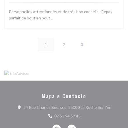
Personnelles attentionnés et de très bon conseils,. Repas
parfait de bout en bout .
1
2
3
Mapa e Contacto
((abre nu
54 Rue Charles Bourseul 85000 La Roche Sur Yon
02 51 94 57 45