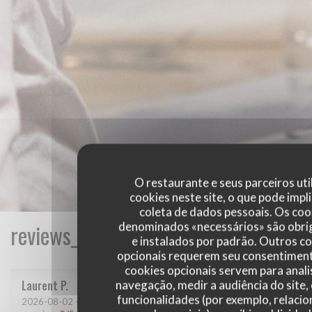
O restaurante e seus parceiros uti
cookies neste site, o que pode impli
coleta de dados pessoais. Os coo
reviews_from_our_clients_following_
denominados «necessários» são obri
e instalados por padrão. Outros c
opcionais requerem seu consentiment
cookies opcionais servem para anali
Laurent
P
navegação, medir a audiência do site,
funcionalidades (por exemplo, relaci
2026-08-02
- 13:00 - guests 2