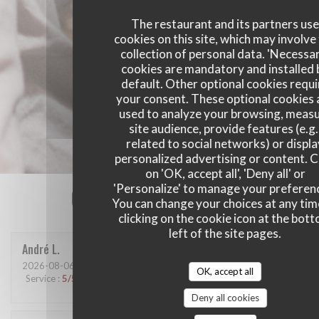
The restaurant and its partners us
cookies on this site, which may involve
collection of personal data. 'Necessa
cookies are mandatory and installed 
default. Other optional cookies requi
your consent. These optional cookies 
used to analyze your browsing, meas
site audience, provide features (e.g.
related to social networks) or displ
personalized advertising or content. C
on 'OK, accept all', 'Deny all' or
Our customer ratings
'Personalize' to manage your preferen
You can change your choices at any tim
clicking on the cookie icon at the bot
left of the site pages.
André
L
2026-08-06
- 12:30 - Guests 3
OK, accept all
Service
:
5
/5
Ambiance
:
5
/5
Food
:
5
/5
Value
:
4
/5
Deny all cookies