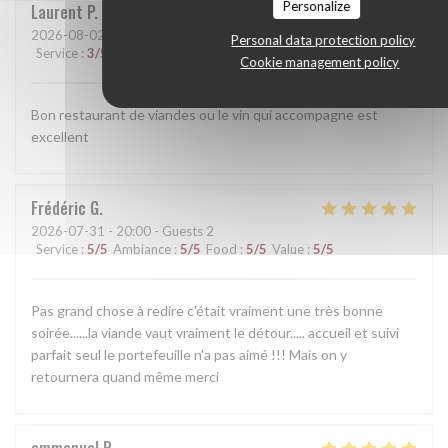
Personalize
Laurent
P
2026-08-02
- 13:00 - Guests 2
Personal data protection policy
Service
:
3
/5
Ambiance
:
4
/5
Food
:
5
/5
Value
:
3
/5
Cookie management policy
Bon restaurant de viandes ou le vin qui accompagne est
excellent
Frédéric
G
2026-07-31
- 20:00 - Guests 2
Service
:
5
/5
Ambiance
:
5
/5
Food
:
5
/5
Value
:
5
/5
Pas grand chose à redire c'était vraiment une très bonne
soirée......la viande vaut vraiment le détour..... accueil et suivi
parfait seul le portefeuille n'a pas aimé !!! Mais on y
retournera quand même merci
emmanuel
R