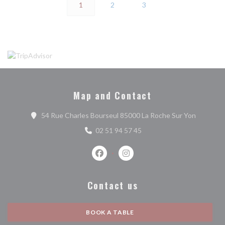
1
2
3
Map and Contact
((opens i
54 Rue Charles Bourseul 85000 La Roche Sur Yon
02 51 94 57 45
Facebook ((opens in a new window))
Instagram ((opens in a new w
Contact us
BOOK A TABLE