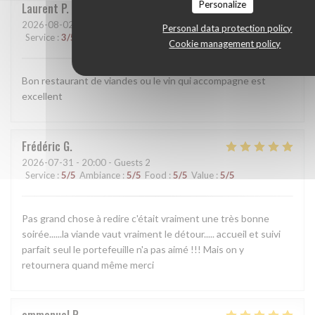
Personalize
Laurent
P
2026-08-02
- 13:00 - Guests 2
Personal data protection policy
Service
:
3
/5
Ambiance
:
4
/5
Food
:
5
/5
Value
:
3
/5
Cookie management policy
Bon restaurant de viandes ou le vin qui accompagne est
excellent
Frédéric
G
2026-07-31
- 20:00 - Guests 2
Service
:
5
/5
Ambiance
:
5
/5
Food
:
5
/5
Value
:
5
/5
Pas grand chose à redire c'était vraiment une très bonne
soirée......la viande vaut vraiment le détour..... accueil et suivi
parfait seul le portefeuille n'a pas aimé !!! Mais on y
retournera quand même merci
emmanuel
R