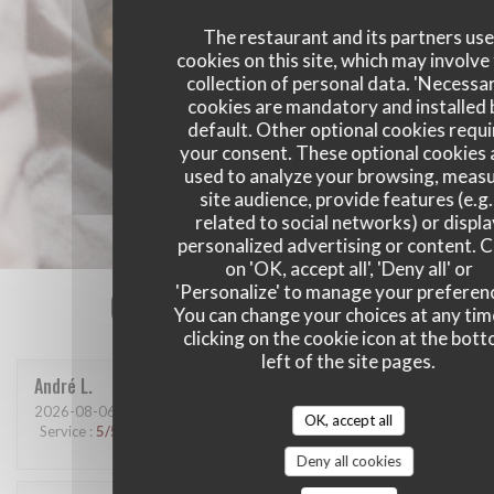
The restaurant and its partners us
cookies on this site, which may involve
collection of personal data. 'Necessa
cookies are mandatory and installed 
default. Other optional cookies requi
your consent. These optional cookies 
used to analyze your browsing, meas
site audience, provide features (e.g.
related to social networks) or displ
personalized advertising or content. C
on 'OK, accept all', 'Deny all' or
Our customer ratings
'Personalize' to manage your preferen
You can change your choices at any tim
clicking on the cookie icon at the bot
left of the site pages.
André
L
2026-08-06
- 12:30 - Guests 3
OK, accept all
Service
:
5
/5
Ambiance
:
5
/5
Food
:
5
/5
Value
:
4
/5
Deny all cookies