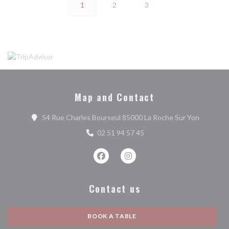
1
2
3
Map and Contact
((opens i
54 Rue Charles Bourseul 85000 La Roche Sur Yon
02 51 94 57 45
Facebook ((opens in a new window))
Instagram ((opens in a new w
Contact us
BOOK A TABLE