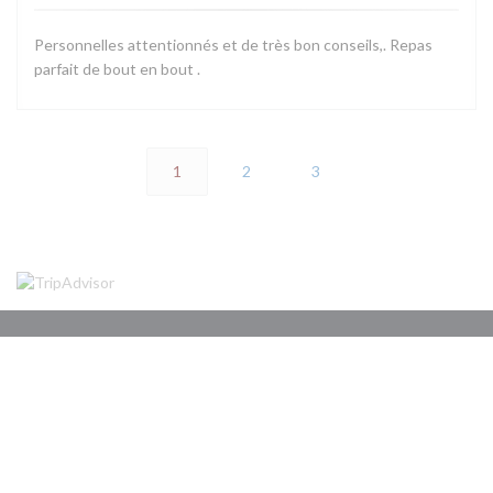
Personnelles attentionnés et de très bon conseils,. Repas
parfait de bout en bout .
1
2
3
アクセス/お問い合わせ
((新しい
54 Rue Charles Bourseul 85000 La Roche Sur Yon
02 51 94 57 45