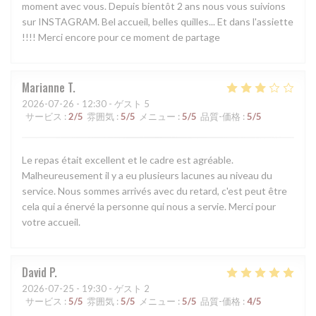
moment avec vous. Depuis bientôt 2 ans nous vous suivions
sur INSTAGRAM. Bel accueil, belles quilles... Et dans l'assiette
!!!! Merci encore pour ce moment de partage
Marianne
T
2026-07-26
- 12:30 - ゲスト 5
サービス
:
2
/5
雰囲気
:
5
/5
メニュー
:
5
/5
品質-価格
:
5
/5
Le repas était excellent et le cadre est agréable.
Malheureusement il y a eu plusieurs lacunes au niveau du
service. Nous sommes arrivés avec du retard, c'est peut être
cela qui a énervé la personne qui nous a servie. Merci pour
votre accueil.
David
P
2026-07-25
- 19:30 - ゲスト 2
サービス
:
5
/5
雰囲気
:
5
/5
メニュー
:
5
/5
品質-価格
:
4
/5