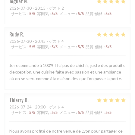
Joguet
N
2026-07-30
- 20:15 - ゲスト 2
サービス
:
5
/5
雰囲気
:
5
/5
メニュー
:
5
/5
品質-価格
:
5
/5
Rudy
R
2026-07-30
- 20:45 - ゲスト 4
サービス
:
5
/5
雰囲気
:
5
/5
メニュー
:
5
/5
品質-価格
:
5
/5
Je recommande à 100% ! Ici pas de chichis, juste des produits
d’exception, une cuisine faite avec passion et une ambiance
où on se sent comme à la maison dès que l’on passe la porte.
Thierry
B
2026-07-24
- 20:00 - ゲスト 4
サービス
:
5
/5
雰囲気
:
5
/5
メニュー
:
5
/5
品質-価格
:
5
/5
Nous avons profité de notre venue de Lyon pour partager ce